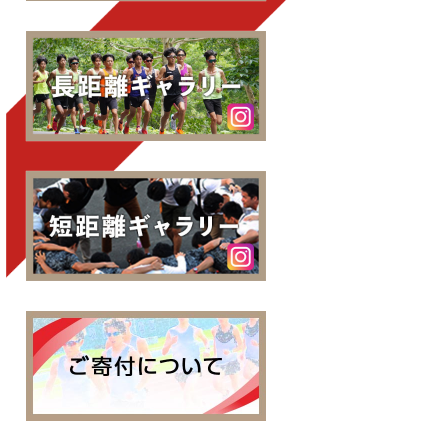
中央大学陸上部長距離ブ
中央大学陸上部短距離ブ
中央大学陸技部へのご寄