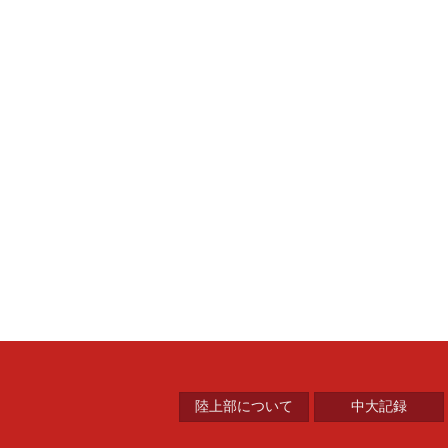
中央大学陸上競技部
陸上部について
中大記録