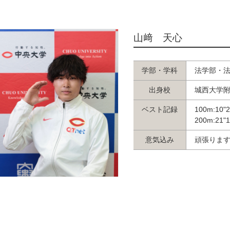
山﨑 天心
学部・学科
法学部・
出身校
城西大学
ベスト記録
100m:10"
200m:21"
意気込み
頑張りま