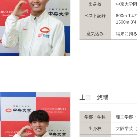
出身校
中京大学
ベスト記録
800m:1'47
1500m:3'4
意気込み
結果に拘
上田 悠輔
学部・学科
理工学部
出身校
大阪学芸