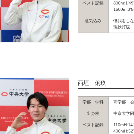
ベスト記録
800m:1’49
1500m:3’5
意気込み
怪我をし
現状打破
西垣 俐玖
学部・学科
商学部・
出身校
中京大学
ベスト記録
110mH:14
400mH:52