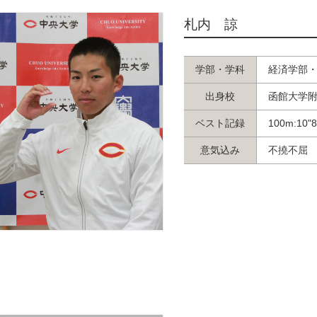
札内 諒
学部・学科
経済学部
出身校
函館大学
ベスト記録
100m:10"
意気込み
不撓不屈