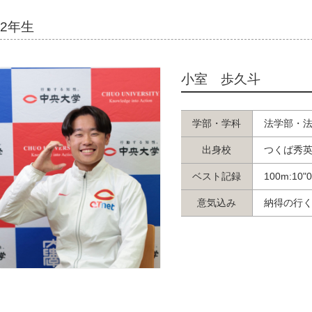
2年生
小室 歩久斗
学部・学科
法学部・
出身校
つくば秀
ベスト記録
100m:10"
意気込み
納得の行