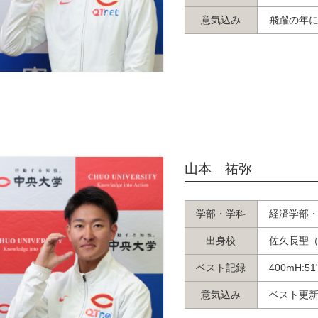
意気込み
飛躍の年
山本 祐弥
学部・学科
経済学部
出身校
佐久長聖
ベスト記録
400mH:51
意気込み
ベスト更