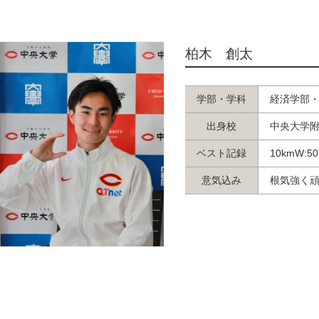
柏木 創太
学部・学科
経済学部
出身校
中央大学
ベスト記録
10kmW:50
意気込み
根気強く