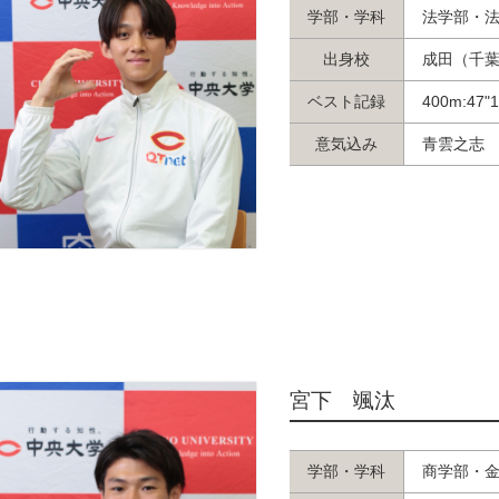
学部・学科
法学部・
出身校
成田（千
ベスト記録
400m:47"
意気込み
青雲之志
宮下 颯汰
学部・学科
商学部・