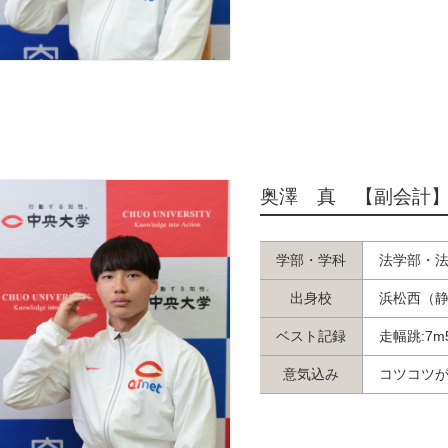
奥澤 真 【副会計
学部・学科
法学部・
出身校
浜松西（
ベスト記録
走幅跳:7m
意気込み
コツコツ