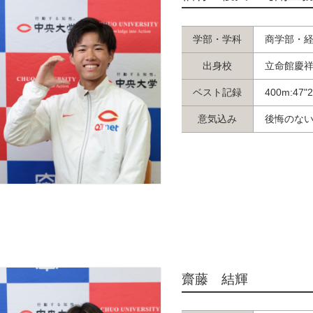
学部・学科
商学部・
出身校
立命館慶
ベスト記録
400m:47"
意気込み
後悔のない
齋藤 結輝