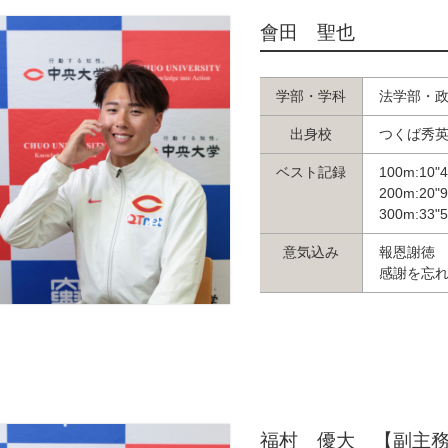
會田 聖也
学部・学科
法学部・
出身校
つくば秀
ベスト記録
100m:10"
200m:20"
300m:33"
意気込み
報恩謝徳
感謝を忘
福村 優大 【副主