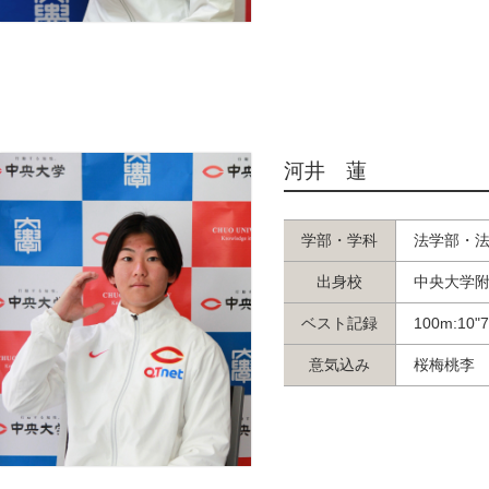
河井 蓮
学部・学科
法学部・
出身校
中央大学
ベスト記録
100m:10"
意気込み
桜梅桃李