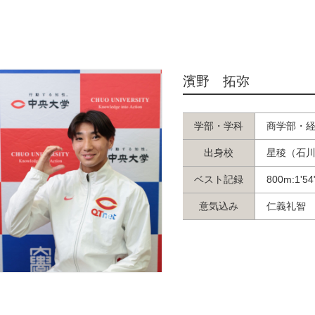
濱野 拓弥
学部・学科
商学部・
出身校
星稜（石
ベスト記録
800m:1'54
意気込み
仁義礼智