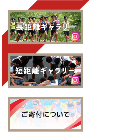
中央大学陸上部長距離ブ
中央大学陸上部短距離ブ
中央大学陸技部へのご寄