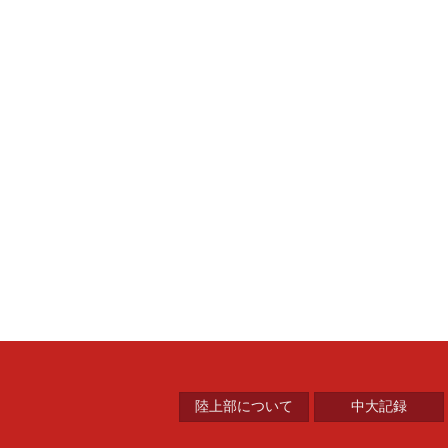
中央大学陸上競技部
陸上部について
中大記録