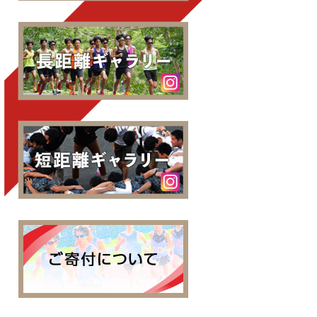
中央大学陸上部長距離ブ
中央大学陸上部短距離ブ
中央大学陸技部へのご寄