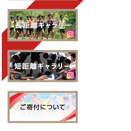
中央大学陸上部長距離ブ
中央大学陸上部短距離ブ
中央大学陸技部へのご寄