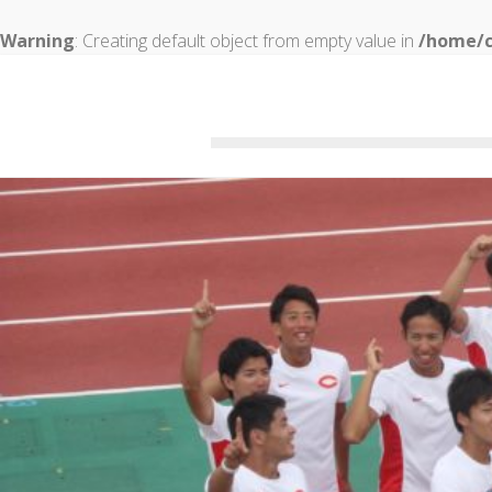
Warning
: Creating default object from empty value in
/home/c