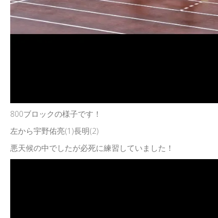
800ブロックの様子です！
左から宇野佑亮(1)長明(2)
悪天候の中でしたが必死に練習していました！