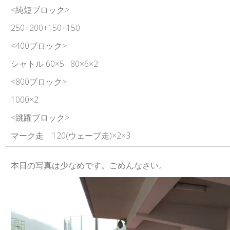
<純短ブロック>
250+200+150+150
<400ブロック>
シャトル 60×5 80×6×2
<800ブロック>
1000×2
<跳躍ブロック>
マーク走 120(ウェーブ走)×2×3
本日の写真は少なめです。ごめんなさい。