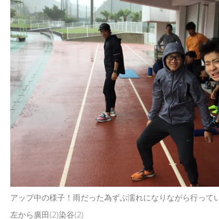
アップ中の様子！雨だった為ずぶ濡れになりながら行って
左から廣田(2)染谷(2)