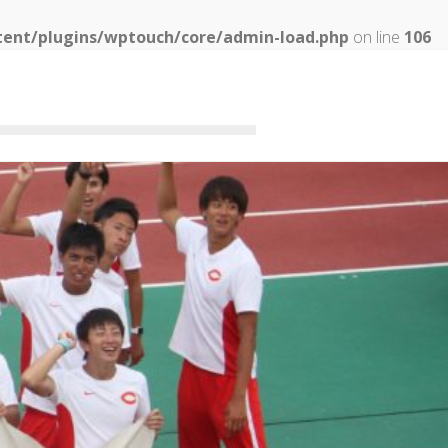
tent/plugins/wptouch/core/admin-load.php
on line
106