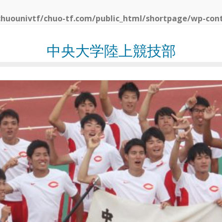
huounivtf/chuo-tf.com/public_html/shortpage/wp-con
中央大学陸上競技部