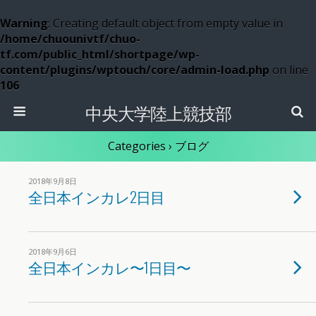
Warning
: Creating default object from empty value in
/home/chuounivtf/chuo-
tf.com/public_html/shortpage/wp-
content/plugins/wptouch/core/admin-load.php
on line
106
中央大学陸上競技部
Categories ›
ブログ
2018年9月8日
全日本インカレ2日目
2018年9月6日
全日本インカレ〜1日目〜