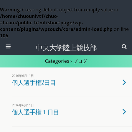
Warning
: Creating default object from empty value in
/home/chuounivtf/chuo-
tf.com/public_html/shortpage/wp-
content/plugins/wptouch/core/admin-load.php
on line
106
中央大学陸上競技部
Categories ›
ブログ
2016年6月11日
個人選手権2日目
2016年6月11日
個人選手権１日目