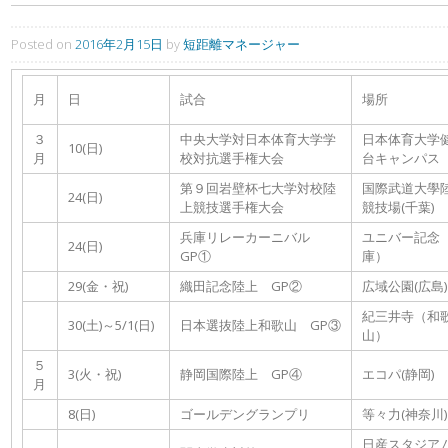
Posted on
2016年2月15日
by
短距離マネージャー
月
日
試合
場所
３
中央大学対日本体育大学学
日本体育大学
10(日)
月
校対抗選手権大会
台キャンパス
第９回岩壁杯七大学対校陸
国際武道大學
24(日)
上競技選手権大会
競技場(千葉)
兵庫リレーカーニバル
ユニバー記念
24(日)
GP①
庫）
29(金・祝)
織田記念陸上 GP②
広域公園(広島)
紀三井寺（和
30(土)～5/1(日)
日本選抜陸上和歌山 GP③
山）
５
3(火・祝)
静岡国際陸上 GP④
エコパ(静岡)
月
8(日)
ゴールデングランプリ
等々力(神奈川)
日産スタジアム