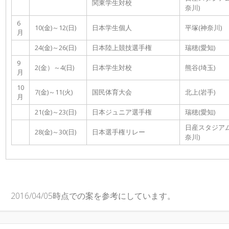
関東学生対校
奈川)
6
10(金)～12(日)
日本学生個人
平塚(神奈川)
月
24(金)～26(日)
日本陸上競技選手権
瑞穂(愛知)
9
2(金）～4(日)
日本学生対校
熊谷(埼玉)
月
10
7(金)～11(火)
国民体育大会
北上(岩手)
月
21(金)～23(日)
日本ジュニア選手権
瑞穂(愛知)
日産スタジアム
28(金)～30(日)
日本選手権リレー
奈川)
2016/04/05時点での案を参考にしています。