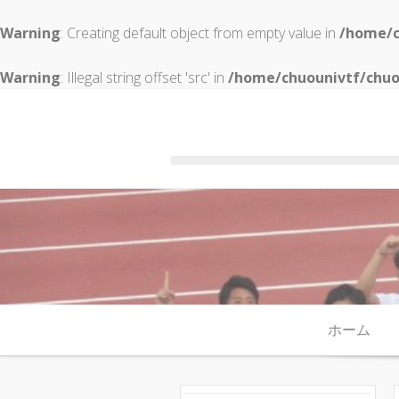
Warning
: Creating default object from empty value in
/home/c
Warning
: Illegal string offset 'src' in
/home/chuounivtf/chuo
Skip to content
ホーム