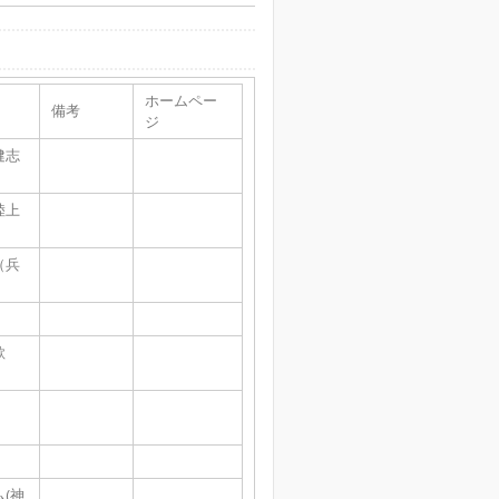
ホームペー
備考
ジ
健志
陸上
（兵
歌
(神