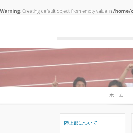
Warning
: Creating default object from empty value in
/home/c
Skip to content
ホーム
陸上部について