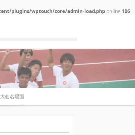
tent/plugins/wptouch/core/admin-load.php
on line
106
大会名場面