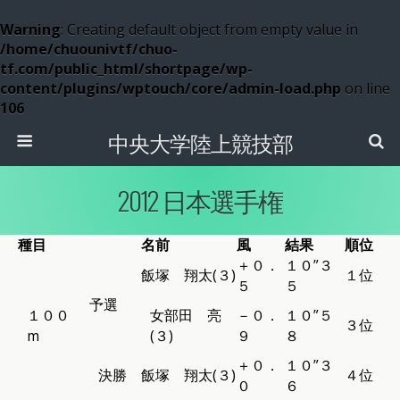
Warning
: Creating default object from empty value in
/home/chuounivtf/chuo-
tf.com/public_html/shortpage/wp-
content/plugins/wptouch/core/admin-load.php
on line
106
中央大学陸上競技部
2012 日本選手権
種目
名前
風
結果
順位
＋０．
１０”３
飯塚 翔太(３)
１位
５
５
予選
１００
女部田 亮
－０．
１０”５
３位
m
(３)
９
８
＋０．
１０”３
決勝
飯塚 翔太(３)
４位
０
６