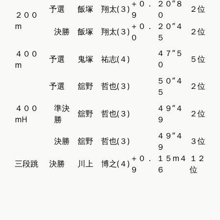
＋０．
２０”８
予選
飯塚 翔太(３)
２位
２００
９
０
m
＋０．
２０”４
決勝
飯塚 翔太(３)
２位
０
５
４７”５
４００
予選
鬼塚 祐志(４)
５位
０
m
５０”４
予選
舘野 哲也(３)
２位
５
４００
準決
４９”４
舘野 哲也(３)
２位
mH
勝
９
４９”４
決勝
舘野 哲也(３)
３位
９
＋０．
１５m４
１２
三段跳
決勝
川上 博之(４)
９
６
位