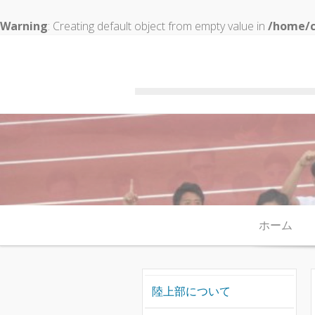
Warning
: Creating default object from empty value in
/home/c
Skip to content
ホーム
陸上部について