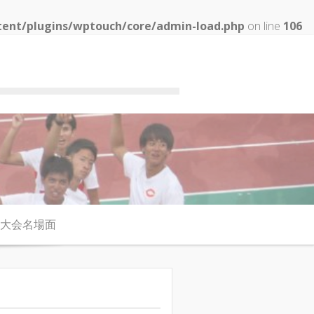
tent/plugins/wptouch/core/admin-load.php
on line
106
大会名場面