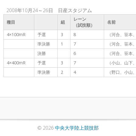
2008年10月24～26日 日産スタジアム
レーン
種目
組
名前
（試技順）
4×100mR
予選
3
8
（河合、笹本
準決勝
1
7
（河合、笹本
決勝
6
（河合、笹本
4×400mR
予選
3
7
（小山、山下
準決勝
2
4
（野口、小山
© 2026
中央大学陸上競技部