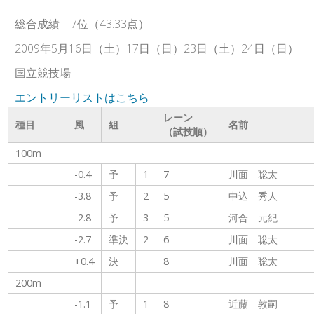
総合成績 7位（43.33点）
2009年5月16日（土）17日（日）23日（土）24日（日）
国立競技場
エントリーリストはこちら
レーン
種目
風
組
名前
（試技順）
100m
-0.4
予
1
7
川面 聡太
-3.8
予
2
5
中込 秀人
-2.8
予
3
5
河合 元紀
-2.7
準決
2
6
川面 聡太
+0.4
決
8
川面 聡太
200m
-1.1
予
1
8
近藤 敦嗣