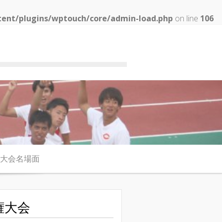
tent/plugins/wptouch/core/admin-load.php
on line
106
大会名場面
権大会