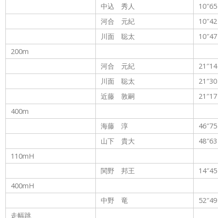
中込 秀人
10″65
河合 元紀
10″42
川面 聡太
10″47
200m
河合 元紀
21″14
川面 聡太
21″30
近藤 敦嗣
21″17
400m
海藤 淳
46″75
山下 貴大
48″63
110mH
関野 邦王
14″45
400mH
中野 竜
52″49
走幅跳