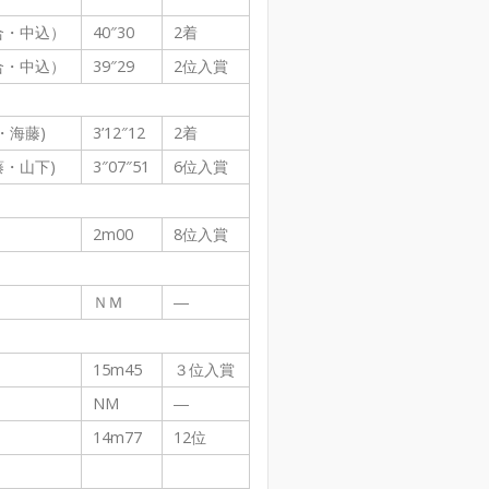
合・中込）
40″30
2着
合・中込）
39″29
2位入賞
・海藤)
3’12″12
2着
・山下)
3″07″51
6位入賞
2m00
8位入賞
ＮＭ
―
15m45
３位入賞
NM
―
14m77
12位