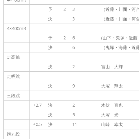
予
2
3
（近藤・川面・河
決
3
（近藤・川面・河
4×400mR
予
2
6
(山下・鬼塚・近藤
決
6
（鬼塚・海藤・近藤
走高跳
決
2
宮山 大輝
走幅跳
決
9
大塚 翔太
三段跳
+2.7
決
2
木伏 直也
決
5
大塚 光
+0.5
決
11
山崎 幸太
砲丸投