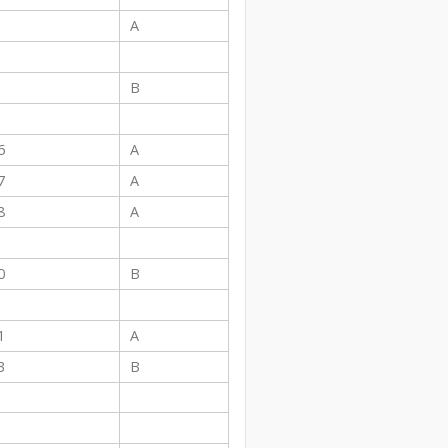
A
B
6
A
7
A
8
A
0
B
1
A
3
B