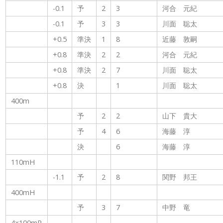
-0.1
予
2
3
河合 元紀
-0.1
予
3
3
川面 聡太
+0.5
準決
1
8
近藤 敦嗣
+0.8
準決
2
2
河合 元紀
+0.8
準決
2
7
川面 聡太
+0.8
決
1
川面 聡太
400m
予
2
2
山下 貴大
予
4
6
海藤 淳
決
6
海藤 淳
110mH
-1.1
予
2
8
関野 邦王
400mH
予
3
7
中野 竜
4×100mR