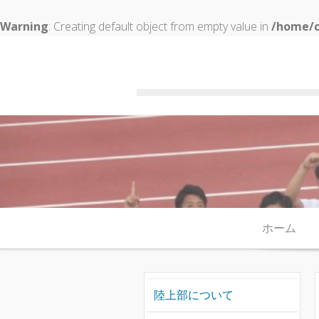
Warning
: Creating default object from empty value in
/home/c
Skip to content
ホーム
陸上部について