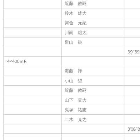
近藤 敦嗣
鈴木 雄大
河合 元紀
川面 聡太
畠山 純
39″59
4×400ｍR
海藤 淳
小山 望
近藤 敦嗣
山下 貴大
鬼塚 祐志
二木 克之
3’08″