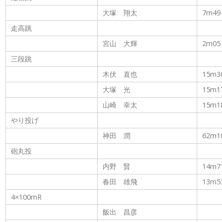
大塚 翔太
7m49
走高跳
宮山 大輝
2m05
三段跳
木伏 直也
15m3
大塚 光
15m1
山崎 幸太
15m1
やり投げ
神田 潤
62m1
砲丸投
内野 賢
14m7
春田 雄飛
13m5
4×100mR
飯出 昌彦