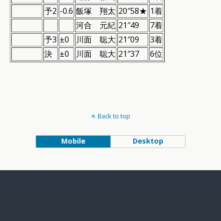
予2
-0.6
飯塚 翔太
20″58★
1着
河合 元紀
21″49
7着
予3
±0
川面 聡大
21″09
3着
決
±0
川面 聡大
21″37
6位
Back to top
Mobile
Desktop