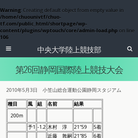
Warning
: Creating default object from empty value in
/home/chuounivtf/chuo-
tf.com/public_html/shortpage/wp-
content/plugins/wptouch/core/admin-load.php
on line
106
中央大学陸上競技部
第26回静岡国際陸上競技大会
2010年5月3日 小笠山総合運動公園静岡スタジアム
種目
風
組
名前
結果
200m
予1
-1.2
木村 淳
21″59
5着
近藤 敦嗣
21″85
6着