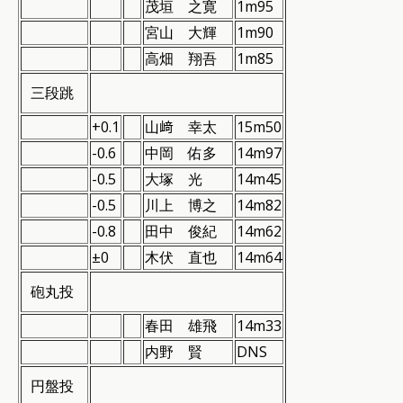
茂垣 之寛
1m95
宮山 大輝
1m90
高畑 翔吾
1m85
三段跳
+0.1
山﨑 幸太
15m50
-0.6
中岡 佑多
14m97
-0.5
大塚 光
14m45
-0.5
川上 博之
14m82
-0.8
田中 俊紀
14m62
±0
木伏 直也
14m64
砲丸投
春田 雄飛
14m33
内野 賢
DNS
円盤投