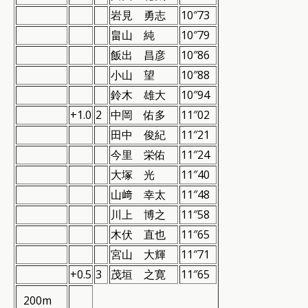
岩見 勇志
10″73
畠山 純
10″79
飯出 昌彦
10″86
小山 望
10″88
鈴木 雄大
10″94
+1.0
2
中岡 佑多
11″02
田中 俊紀
11″21
今里 栄佑
11″24
大塚 光
11″40
山﨑 幸太
11″48
川上 博之
11″58
木伏 直也
11″65
宮山 大輝
11″71
+0.5
3
茂垣 之寛
11″65
200m