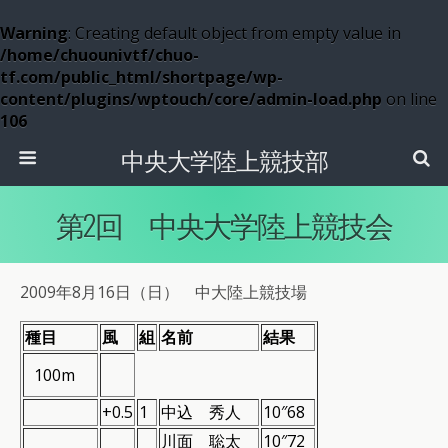
Warning
: Creating default object from empty value in
/home/chuounivtf/chuo-
tf.com/public_html/shortpage/wp-
content/plugins/wptouch/core/admin-load.php
on line
106
中央大学陸上競技部
第2回 中央大学陸上競技会
2009年8月16日（日） 中大陸上競技場
種目
風
組
名前
結果
100m
+0.5
1
中込 秀人
10″68
川面 聡太
10″72