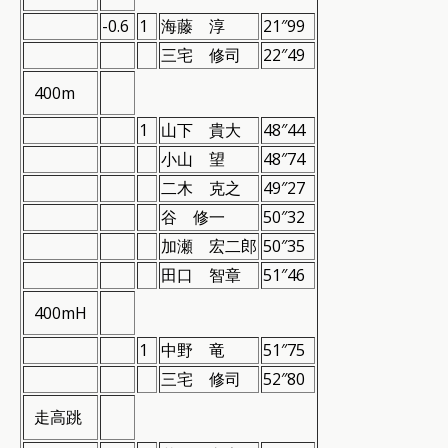
-0.6
1
海藤 淳
21″99
三宅 修司
22″49
400m
1
山下 貴大
48″44
小山 望
48″74
二木 克之
49″27
谷 修一
50″32
加瀬 宏二郎
50″35
田口 智章
51″46
400mH
1
中野 竜
51″75
三宅 修司
52″80
走高跳