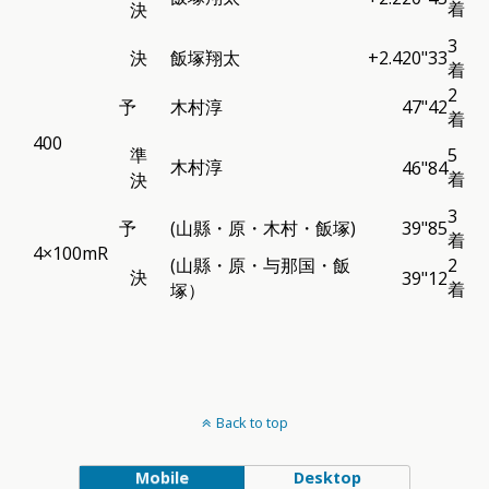
着
決
3
決
飯塚翔太
+2.4
20"33
着
2
予
木村淳
47"42
着
400
準
5
木村淳
46"84
着
決
3
予
(山縣・原・木村・飯塚)
39"85
着
4×100mR
(山縣・原・与那国・飯
2
決
39"12
着
塚）
Back to top
Mobile
Desktop