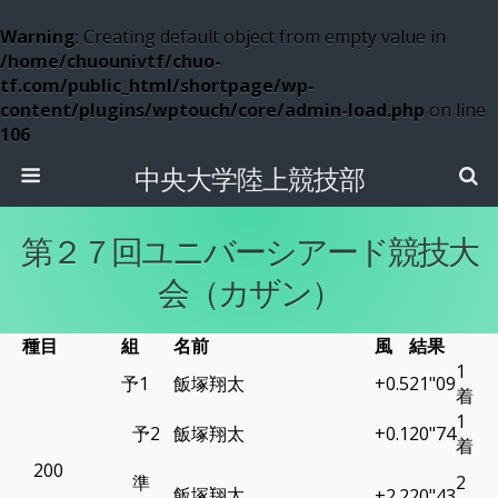
Warning
: Creating default object from empty value in
/home/chuounivtf/chuo-
tf.com/public_html/shortpage/wp-
content/plugins/wptouch/core/admin-load.php
on line
106
中央大学陸上競技部
第２７回ユニバーシアード競技大
会（カザン）
種目
組
名前
風
結果
1
予1
飯塚翔太
+0.5
21"09
着
1
予2
飯塚翔太
+0.1
20"74
着
200
準
2
飯塚翔太
+2.2
20"43